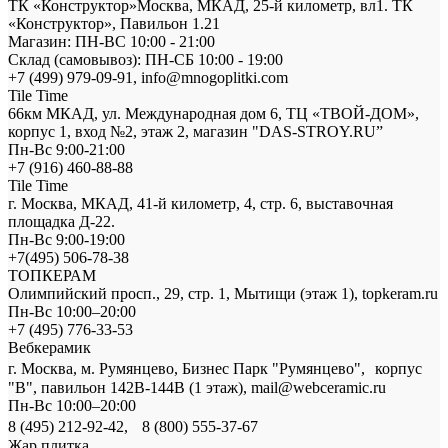
ТК «Конструктор»Москва, МКАД, 25-й километр, вл1. ТК
«Конструктор», Павильон 1.21
Магазин: ПН-ВС 10:00 - 21:00
Склад (самовывоз): ПН-СБ 10:00 - 19:00
+7 (499) 979-09-91, info@mnogoplitki.com
Tile Time
66км МКАД, ул. Международная дом 6, ТЦ «ТВОЙ-ДОМ»,
корпус 1, вход №2, этаж 2, магазин "DAS-STROY.RU”
Пн-Вс 9:00-21:00
+7 (916) 460-88-88
Tile Time
г. Москва, МКАД, 41-й километр, 4, стр. 6, выставочная
площадка Д-22.
Пн-Вс 9:00-19:00
+7(495) 506-78-38
ТОПКЕРАМ
Олимпийский просп., 29, стр. 1, Мытищи (этаж 1), topkeram.ru
Пн-Вс 10:00–20:00
+7 (495) 776-33-53
Вебкерамик
г. Москва, м. Румянцево, Бизнес Парк "Румянцево", корпус
"В", павильон 142В-144В (1 этаж), mail@webceramic.ru
Пн-Вс 10:00–20:00
8 (495) 212-92-42, 8 (800) 555-37-67
Жар плитка