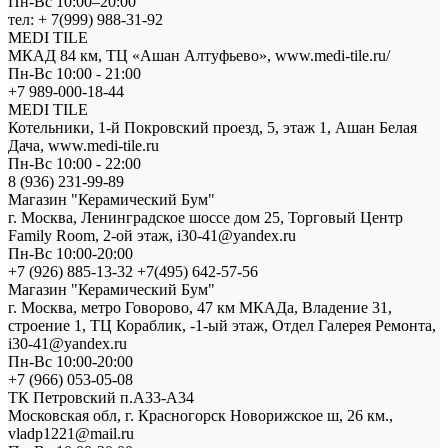
Пн-Вс 10:00–20:00
тел: + 7(999) 988-31-92
MEDI TILE
МКАД 84 км, ТЦ «Ашан Алтуфьево», www.medi-tile.ru/
Пн-Вс 10:00 - 21:00
+7 989-000-18-44
MEDI TILE
Котельники, 1-й Покровский проезд, 5, этаж 1, Ашан Белая
Дача, www.medi-tile.ru
Пн-Вс 10:00 - 22:00
8 (936) 231-99-89
Магазин "Керамический Бум"
г. Москва, Ленинградское шоссе дом 25, Торговый Центр
Family Room, 2-ой этаж, i30-41@yandex.ru
Пн-Вс 10:00-20:00
+7 (926) 885-13-32 +7(495) 642-57-56
Магазин "Керамический Бум"
г. Москва, метро Говорово, 47 км МКАДа, Владение 31,
строение 1, ТЦ Кораблик, -1-ый этаж, Отдел Галерея Ремонта,
i30-41@yandex.ru
Пн-Вс 10:00-20:00
+7 (966) 053-05-08
ТК Петровский п.А33-А34
Московская обл, г. Красногорск Новорижское ш, 26 км.,
vladp1221@mail.ru