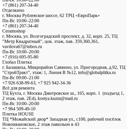
+7 (861) 207-34-40
Отделкино
г. Москва Рублевское шоссе, 62 ТРЦ «ЕвроПарк»
Пн-Вс 10:00–22:00
+7 (861) 207-34-40
Ceramoshop
г. Москва, ул. Волгоградский проспект, д. 32, корп. 25, ТЦ
"Метр Квадратный", цок. этаж, пав. 359,360,361,
vavilova67@inbox.ru
Пн-Вс 10:00–20:00
+7 (916) 695-95-80
Глобал Плитка
г. Балашиха, Микрорайон Саввино, ул. Пригородная, д.92, ТЦ
"СтройТракт", этаж: 1, Линия В №12, info@globalplitka.ru
Пн-Вс 09:00–21:00
+7 926 638-99-63, +7 925 942-34-36
Всё для ремонта
ТЦ Бухта, г. Москва Дмитровское ш., 165, корп. 1 (подъезд 1,
2 этаж, пав. 2Е4), kostya.kuzm@mail.ru
Пн-Вс 10:00–20:00
+7 964 509-49-10
Плитка HOUSE
ТЦ *Можайский двор* Западная ул., с100, рабочий посёлок
Новоивановское, 2 этаж павильон в 43