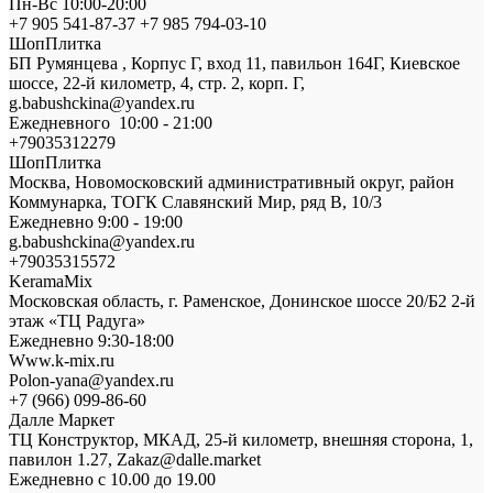
Пн-Вс 10:00-20:00
+7 905 541-87-37 +7 985 794-03-10
ШопПлитка
БП Румянцева , Корпус Г, вход 11, павильон 164Г, Киевское
шоссе, 22-й километр, 4, стр. 2, корп. Г,
g.babushckina@yandex.ru
Ежедневного 10:00 - 21:00
+79035312279
ШопПлитка
Москва, Новомосковский административный округ, район
Коммунарка, ТОГК Славянский Мир, ряд В, 10/3
Ежедневно 9:00 - 19:00
g.babushckina@yandex.ru
+79035315572
KeramaMix
Московская область, г. Раменское, Донинское шоссе 20/Б2 2-й
этаж «ТЦ Радуга»
Ежедневно 9:30-18:00
Www.k-mix.ru
Polon-yana@yandex.ru
+7 (966) 099-86-60
Далле Маркет
ТЦ Конструктор, МКАД, 25-й километр, внешняя сторона, 1,
павилон 1.27, Zakaz@dalle.market
Ежедневно с 10.00 до 19.00