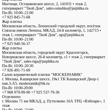
Мытищи, Осташковское шоссе, 2, 141031 • этаж 2,
гипермаркет "Твой Дом", sales-ostashka@jarplitka.ru
Пн-Вс 10:00–21:00
+7 925 845-71-68
Жар плитка
Московская область, Ленинский городской округ, посёлок
Совхоза имени Ленина, МКАД, 24-й километр, 1, 142715 •
этаж 1, гипермаркет "Твой Дом", rgs@jarplitka.ru
Пн-Вс 10:00–21:00
+7 925 940-56-37
Жар плитка
Московская область, городской округ Красногорск,
Новорижское шоссе, 26-й километр, с1 • этаж 2, гипермаркет
"Твой Дом", sales-riga@jarplitka.ru
Пн-Вс 10:00–20:30
+7 926 491-71-69
Салон керамической плитки "МОСКЕРАМИК"
г. Москва, Каширское шоссе, 19к1 ТК Каширский Двор-1
пав.3-А5, moskeramik@bk.ru
Пн-Вс 10:00-20:00
+7 968 979-99-90 +7 925 537-79-36
Отделкино
г. Москва 71 км МКАД, д. Путилково 16А ТРЦ «Вэйпарк», 1
этаж
Пн-Вс 10:00–22:00