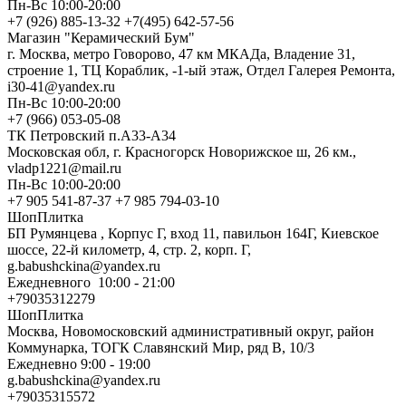
Пн-Вс 10:00-20:00
+7 (926) 885-13-32 +7(495) 642-57-56
Магазин "Керамический Бум"
г. Москва, метро Говорово, 47 км МКАДа, Владение 31,
строение 1, ТЦ Кораблик, -1-ый этаж, Отдел Галерея Ремонта,
i30-41@yandex.ru
Пн-Вс 10:00-20:00
+7 (966) 053-05-08
ТК Петровский п.А33-А34
Московская обл, г. Красногорск Новорижское ш, 26 км.,
vladp1221@mail.ru
Пн-Вс 10:00-20:00
+7 905 541-87-37 +7 985 794-03-10
ШопПлитка
БП Румянцева , Корпус Г, вход 11, павильон 164Г, Киевское
шоссе, 22-й километр, 4, стр. 2, корп. Г,
g.babushckina@yandex.ru
Ежедневного 10:00 - 21:00
+79035312279
ШопПлитка
Москва, Новомосковский административный округ, район
Коммунарка, ТОГК Славянский Мир, ряд В, 10/3
Ежедневно 9:00 - 19:00
g.babushckina@yandex.ru
+79035315572