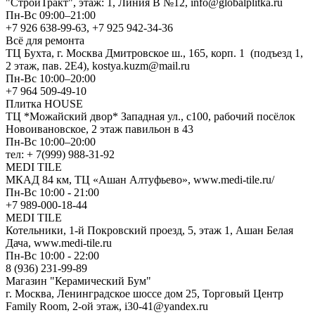
"СтройТракт", этаж: 1, Линия В №12, info@globalplitka.ru
Пн-Вс 09:00–21:00
+7 926 638-99-63, +7 925 942-34-36
Всё для ремонта
ТЦ Бухта, г. Москва Дмитровское ш., 165, корп. 1 (подъезд 1,
2 этаж, пав. 2Е4), kostya.kuzm@mail.ru
Пн-Вс 10:00–20:00
+7 964 509-49-10
Плитка HOUSE
ТЦ *Можайский двор* Западная ул., с100, рабочий посёлок
Новоивановское, 2 этаж павильон в 43
Пн-Вс 10:00–20:00
тел: + 7(999) 988-31-92
MEDI TILE
МКАД 84 км, ТЦ «Ашан Алтуфьево», www.medi-tile.ru/
Пн-Вс 10:00 - 21:00
+7 989-000-18-44
MEDI TILE
Котельники, 1-й Покровский проезд, 5, этаж 1, Ашан Белая
Дача, www.medi-tile.ru
Пн-Вс 10:00 - 22:00
8 (936) 231-99-89
Магазин "Керамический Бум"
г. Москва, Ленинградское шоссе дом 25, Торговый Центр
Family Room, 2-ой этаж, i30-41@yandex.ru