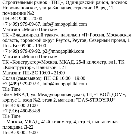
Cтроительный рынок «ТВЦ», Одинцовский район, поселок
Новоивановское, улица Западная, строение 18, ряд 11,
помещение №2
ПН-ВС 9:00 - 20:00
+7 (499) 979-09-87, info@mnogoplitki.com
Магазин «Много Плитки»
ТК «Владимирский тракт», павильон «П»Россия, Московская
область, городской округ Реутов, Реутов, Северный проезд, 1
Пн - Вс: 09:00 - 19:00
+7 (499) 979-09-92, p2@mnogoplitki.com
Магазин «Много Плитки»
ТК «Конструктор»Москва, МКАД, 25-й километр, вл1. ТК
«Конструктор», Павильон 1.21
Магазин: ПН-ВС 10:00 - 21:00
Склад (самовывоз): ПН-СБ 10:00 - 19:00
+7 (499) 979-09-91, info@mnogoplitki.com
Tile Time
66км МКАД, ул. Международная дом 6, ТЦ «ТВОЙ-ДОМ»,
корпус 1, вход №2, этаж 2, магазин "DAS-STROY.RU”
Пн-Вс 9:00-21:00
+7 (916) 460-88-88
Tile Time
г. Москва, МКАД, 41-й километр, 4, стр. 6, выставочная
площадка Д-22.
Пн-Вс 9:00-19:00