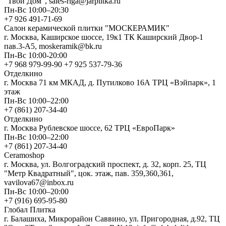
"Твой Дом", sales-riga@jarplitka.ru
Пн-Вс 10:00–20:30
+7 926 491-71-69
Салон керамической плитки "МОСКЕРАМИК"
г. Москва, Каширское шоссе, 19к1 ТК Каширский Двор-1
пав.3-А5, moskeramik@bk.ru
Пн-Вс 10:00-20:00
+7 968 979-99-90 +7 925 537-79-36
Отделкино
г. Москва 71 км МКАД, д. Путилково 16А ТРЦ «Вэйпарк», 1
этаж
Пн-Вс 10:00–22:00
+7 (861) 207-34-40
Отделкино
г. Москва Рублевское шоссе, 62 ТРЦ «ЕвроПарк»
Пн-Вс 10:00–22:00
+7 (861) 207-34-40
Ceramoshop
г. Москва, ул. Волгоградский проспект, д. 32, корп. 25, ТЦ
"Метр Квадратный", цок. этаж, пав. 359,360,361,
vavilova67@inbox.ru
Пн-Вс 10:00–20:00
+7 (916) 695-95-80
Глобал Плитка
г. Балашиха, Микрорайон Саввино, ул. Пригородная, д.92, ТЦ