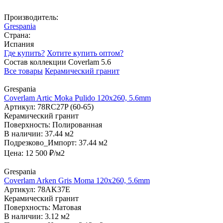
Производитель:
Grespania
Страна:
Испания
Где купить?
Хотите купить оптом?
Состав коллекции Coverlam 5.6
Все товары
Керамический гранит
Grespania
Coverlam Artic Moka Pulido 120х260, 5.6mm
Артикул:
78RC27P (60-65)
Керамический гранит
Поверхность:
Полированная
В наличии:
37.44 м2
Подрезково_Импорт:
37.44 м2
Цена:
12 500
₽/м2
Grespania
Coverlam Arken Gris Moma 120х260, 5.6mm
Артикул:
78AK37E
Керамический гранит
Поверхность:
Матовая
В наличии:
3.12 м2