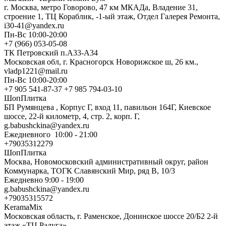
г. Москва, метро Говорово, 47 км МКАДа, Владение 31,
строение 1, ТЦ Кораблик, -1-ый этаж, Отдел Галерея Ремонта,
i30-41@yandex.ru
Пн-Вс 10:00-20:00
+7 (966) 053-05-08
ТК Петровский п.А33-А34
Московская обл, г. Красногорск Новорижское ш, 26 км.,
vladp1221@mail.ru
Пн-Вс 10:00-20:00
+7 905 541-87-37 +7 985 794-03-10
ШопПлитка
БП Румянцева , Корпус Г, вход 11, павильон 164Г, Киевское
шоссе, 22-й километр, 4, стр. 2, корп. Г,
g.babushckina@yandex.ru
Ежедневного 10:00 - 21:00
+79035312279
ШопПлитка
Москва, Новомосковский административный округ, район
Коммунарка, ТОГК Славянский Мир, ряд В, 10/3
Ежедневно 9:00 - 19:00
g.babushckina@yandex.ru
+79035315572
KeramaMix
Московская область, г. Раменское, Донинское шоссе 20/Б2 2-й
этаж «ТЦ Радуга»