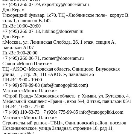
+7 (495) 266-07-79, expostroy@donceram.ru
Дон Керам
Тихорецкий бульвар, 1с70, ТЦ «Люблинское поле», корпус В,
этаж 1, павильон В-145
Пн-Вс 10:00–20:00
+7 (495) 266-07-18, lublino@donceram.ru
Дон Керам
г.Москва, ул. Ленинская Слобода, 26, 1 этаж, секция А,
павильон А107
Пн-Вс 9:00-20:00
+7 (495) 266-06-71, roomer@donceram.ru
Салон «Много Плитки»
ТЦ «АКОС»Московская область, Одинцово, Внуковская
улица, 11, стр. 26, ТЦ «АКОС», павильон 26
ПН-ВС 9:00 - 19:00
+7 (499) 979-09-88 (info@mnogoplitki.com)
Магазин «Много Плитки»
«Строй Гранд» Московская область, г. Химки, ул. Бутаково, 4.
Мебельный комплекс «Гранд», вход №4, 0 этаж, павильон 05/1
ПН-ВС 10:00 - 21:00
+7 (499) 110-63-73 +7 (926) 775-99-85 info@mnogoplitki.com
Магазин «Много Плитки»
Cтроительный рынок «ТВЦ», Одинцовский район, поселок
Новоивановское, улица Западная, строение 18, ряд 11,
помещение №2