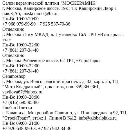
Салон керамической плитки "МОСКЕРАМИК"
г. Москва, Каширское шоссе, 19к1 ТК Каширский Двор-1
пав.3-А5, moskeramik@bk.ru
Пн-Вс 10:00-20:00
+7 968 979-99-90 +7 925 537-79-36
Отделкино
г. Москва 71 км МКАД, д. Путилково 16А ТРЦ «Вэйпарк», 1
этаж
Пн-Вс 10:00–22:00
+7 (861) 207-34-40
Отделкино
г. Москва Рублевское шоссе, 62 ТРЦ «ЕвроПарк»
Пн-Вс 10:00–22:00
+7 (861) 207-34-40
Ceramoshop
г. Москва, ул. Волгоградский проспект, д. 32, корп. 25, ТЦ
"Метр Квадратный", цок. этаж, пав. 359,360,361,
vavilova67@inbox.ru
Пн-Вс 10:00–20:00
+7 (916) 695-95-80
Глобал Плитка
г. Балашиха, Микрорайон Саввино, ул. Пригородная, д.92, ТЦ
"СтройТракт", этаж: 1, Линия В №12, info@globalplitka.ru
Пн-Вс 09:00–21:00
+7 926 638-99-63, +7 925 942-34-36