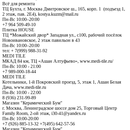
Всё для ремонта
ТЦ Бухта, г. Москва Дмитровское ш., 165, корп. 1 (подъезд 1,
2 этаж, пав. 2Е4), kostya.kuzm@mail.ru
Пн-Вс 10:00–20:00
+7 964 509-49-10
Плитка HOUSE
ТЦ *Можайский двор* Западная ул., с100, рабочий посёлок
Новоивановское, 2 этаж павильон в 43
Пн-Вс 10:00–20:00
тел: + 7(999) 988-31-92
MEDI TILE
МКАД 84 км, ТЦ «Ашан Алтуфьево», www.medi-tile.ru/
Пн-Вс 10:00 - 21:00
+7 989-000-18-44
MEDI TILE
Котельники, 1-й Покровский проезд, 5, этаж 1, Ашан Белая
Дача, www.medi-tile.ru
Пн-Вс 10:00 - 22:00
8 (936) 231-99-89
Магазин "Керамический Бум"
г. Москва, Ленинградское шоссе дом 25, Торговый Центр
Family Room, 2-ой этаж, i30-41@yandex.ru
Пн-Вс 10:00-20:00
+7 (926) 885-13-32 +7(495) 642-57-56
Магазин "Керамический Бум"