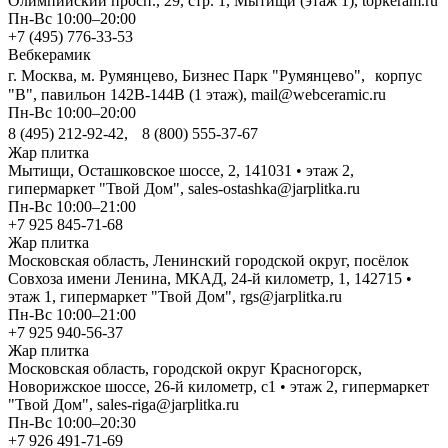
Олимпийский просп., 29, стр. 1, Мытищи (этаж 1), topkeram.ru
Пн-Вс 10:00–20:00
+7 (495) 776-33-53
Вебкерамик
г. Москва, м. Румянцево, Бизнес Парк "Румянцево", корпус
"В", павильон 142В-144В (1 этаж), mail@webceramic.ru
Пн-Вс 10:00–20:00
8 (495) 212-92-42, 8 (800) 555-37-67
Жар плитка
Мытищи, Осташковское шоссе, 2, 141031 • этаж 2,
гипермаркет "Твой Дом", sales-ostashka@jarplitka.ru
Пн-Вс 10:00–21:00
+7 925 845-71-68
Жар плитка
Московская область, Ленинский городской округ, посёлок
Совхоза имени Ленина, МКАД, 24-й километр, 1, 142715 •
этаж 1, гипермаркет "Твой Дом", rgs@jarplitka.ru
Пн-Вс 10:00–21:00
+7 925 940-56-37
Жар плитка
Московская область, городской округ Красногорск,
Новорижское шоссе, 26-й километр, с1 • этаж 2, гипермаркет
"Твой Дом", sales-riga@jarplitka.ru
Пн-Вс 10:00–20:30
+7 926 491-71-69