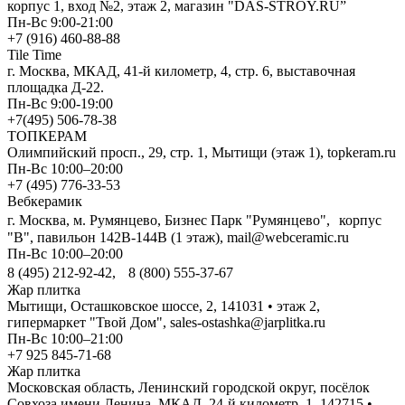
корпус 1, вход №2, этаж 2, магазин "DAS-STROY.RU”
Пн-Вс 9:00-21:00
+7 (916) 460-88-88
Tile Time
г. Москва, МКАД, 41-й километр, 4, стр. 6, выставочная
площадка Д-22.
Пн-Вс 9:00-19:00
+7(495) 506-78-38
ТОПКЕРАМ
Олимпийский просп., 29, стр. 1, Мытищи (этаж 1), topkeram.ru
Пн-Вс 10:00–20:00
+7 (495) 776-33-53
Вебкерамик
г. Москва, м. Румянцево, Бизнес Парк "Румянцево", корпус
"В", павильон 142В-144В (1 этаж), mail@webceramic.ru
Пн-Вс 10:00–20:00
8 (495) 212-92-42, 8 (800) 555-37-67
Жар плитка
Мытищи, Осташковское шоссе, 2, 141031 • этаж 2,
гипермаркет "Твой Дом", sales-ostashka@jarplitka.ru
Пн-Вс 10:00–21:00
+7 925 845-71-68
Жар плитка
Московская область, Ленинский городской округ, посёлок
Совхоза имени Ленина, МКАД, 24-й километр, 1, 142715 •