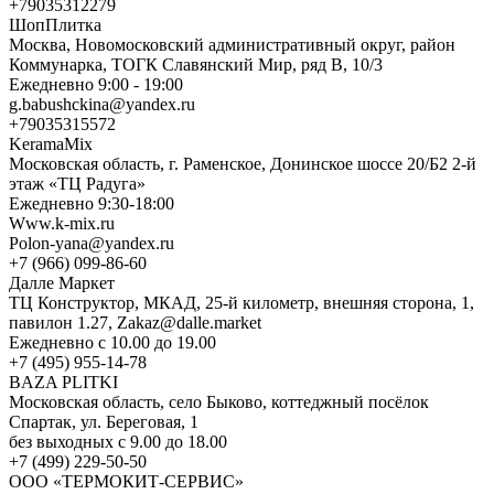
+79035312279
ШопПлитка
Москва, Новомосковский административный округ, район
Коммунарка, ТОГК Славянский Мир, ряд В, 10/3
Ежедневно 9:00 - 19:00
g.babushckina@yandex.ru
+79035315572
KeramaMix
Московская область, г. Раменское, Донинское шоссе 20/Б2 2-й
этаж «ТЦ Радуга»
Ежедневно 9:30-18:00
Www.k-mix.ru
Polon-yana@yandex.ru
+7 (966) 099-86-60
Далле Маркет
ТЦ Конструктор, МКАД, 25-й километр, внешняя сторона, 1,
павилон 1.27, Zakaz@dalle.market
Ежедневно с 10.00 до 19.00
+7 (495) 955-14-78
BAZA PLITKI
Московская область, село Быково, коттеджный посёлок
Спартак, ул. Береговая, 1
без выходных с 9.00 до 18.00
+7 (499) 229-50-50
ООО «ТЕРМОКИТ-СЕРВИС»