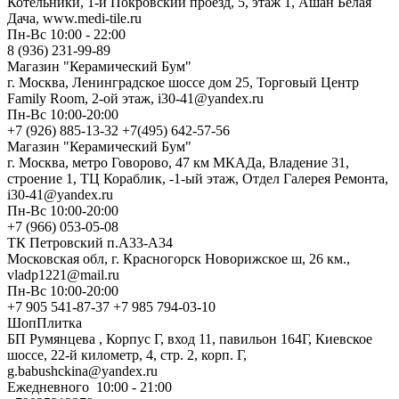
Котельники, 1-й Покровский проезд, 5, этаж 1, Ашан Белая
Дача, www.medi-tile.ru
Пн-Вс 10:00 - 22:00
8 (936) 231-99-89
Магазин "Керамический Бум"
г. Москва, Ленинградское шоссе дом 25, Торговый Центр
Family Room, 2-ой этаж, i30-41@yandex.ru
Пн-Вс 10:00-20:00
+7 (926) 885-13-32 +7(495) 642-57-56
Магазин "Керамический Бум"
г. Москва, метро Говорово, 47 км МКАДа, Владение 31,
строение 1, ТЦ Кораблик, -1-ый этаж, Отдел Галерея Ремонта,
i30-41@yandex.ru
Пн-Вс 10:00-20:00
+7 (966) 053-05-08
ТК Петровский п.А33-А34
Московская обл, г. Красногорск Новорижское ш, 26 км.,
vladp1221@mail.ru
Пн-Вс 10:00-20:00
+7 905 541-87-37 +7 985 794-03-10
ШопПлитка
БП Румянцева , Корпус Г, вход 11, павильон 164Г, Киевское
шоссе, 22-й километр, 4, стр. 2, корп. Г,
g.babushckina@yandex.ru
Ежедневного 10:00 - 21:00