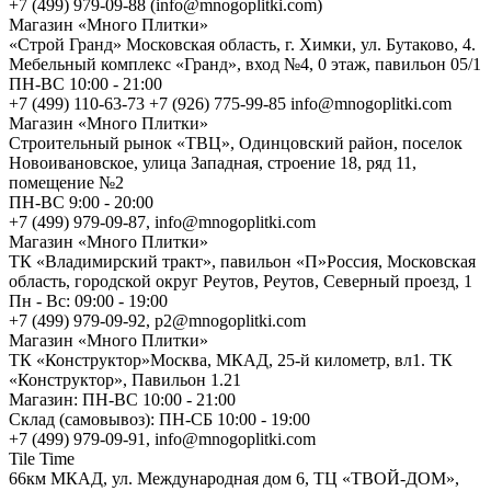
+7 (499) 979-09-88 (info@mnogoplitki.com)
Магазин «Много Плитки»
«Строй Гранд» Московская область, г. Химки, ул. Бутаково, 4.
Мебельный комплекс «Гранд», вход №4, 0 этаж, павильон 05/1
ПН-ВС 10:00 - 21:00
+7 (499) 110-63-73 +7 (926) 775-99-85 info@mnogoplitki.com
Магазин «Много Плитки»
Cтроительный рынок «ТВЦ», Одинцовский район, поселок
Новоивановское, улица Западная, строение 18, ряд 11,
помещение №2
ПН-ВС 9:00 - 20:00
+7 (499) 979-09-87, info@mnogoplitki.com
Магазин «Много Плитки»
ТК «Владимирский тракт», павильон «П»Россия, Московская
область, городской округ Реутов, Реутов, Северный проезд, 1
Пн - Вс: 09:00 - 19:00
+7 (499) 979-09-92, p2@mnogoplitki.com
Магазин «Много Плитки»
ТК «Конструктор»Москва, МКАД, 25-й километр, вл1. ТК
«Конструктор», Павильон 1.21
Магазин: ПН-ВС 10:00 - 21:00
Склад (самовывоз): ПН-СБ 10:00 - 19:00
+7 (499) 979-09-91, info@mnogoplitki.com
Tile Time
66км МКАД, ул. Международная дом 6, ТЦ «ТВОЙ-ДОМ»,