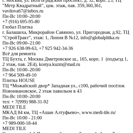
г. Москва, ул. Волгоградский проспект, д. 32, корп. 25, ТЦ
"Метр Квадратный", цок. этаж, пав. 359,360,361,
vavilova67@inbox.ru
Пн-Вс 10:00–20:00
+7 (916) 695-95-80
Глобал Плитка
г. Балашиха, Микрорайон Саввино, ул. Пригородная, д.92, ТЦ
"СтройТракт", этаж: 1, Линия В №12, info@globalplitka.ru
Пн-Вс 09:00–21:00
+7 926 638-99-63, +7 925 942-34-36
Всё для ремонта
ТЦ Бухта, г. Москва Дмитровское ш., 165, корп. 1 (подъезд 1,
2 этаж, пав. 2Е4), kostya.kuzm@mail.ru
Пн-Вс 10:00–20:00
+7 964 509-49-10
Плитка HOUSE
ТЦ *Можайский двор* Западная ул., с100, рабочий посёлок
Новоивановское, 2 этаж павильон в 43
Пн-Вс 10:00–20:00
тел: + 7(999) 988-31-92
MEDI TILE
МКАД 84 км, ТЦ «Ашан Алтуфьево», www.medi-tile.ru/
Пн-Вс 10:00 - 21:00
+7 989-000-18-44
MEDI TILE