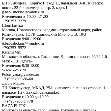
БП Румянцева , Корпус Г, вход 11, павильон 164Г, Киевское
шоссе, 22-й километр, 4, стр. 2, корп. Г,
g.babushckina@yandex.ru
Ежедневного 10:00 - 21:00
+79035312279
ШопПлитка
Москва, Новомосковский административный округ, район
Коммунарка, ТОГК Славянский Мир, ряд В, 10/3
Ежедневно 9:00 - 19:00
g.babushckina@yandex.ru
+79035315572
KeramaMix
Московская область, г. Раменское, Донинское шоссе 20/Б2 2-й
этаж «ТЦ Радуга»
Ежедневно 9:30-18:00
Www.k-mix.ru
Polon-yana@yandex.ru
+7 (966) 099-86-60
Далле Маркет
ТЦ Конструктор, МКАД, 25-й километр, внешняя сторона, 1,
павилон 1.27, Zakaz@dalle.market
Ежедневно с 10.00 до 19.00
+7 (495) 955-14-78
BAZA PLITKI
Московская область, село Быково, коттеджный посёлок