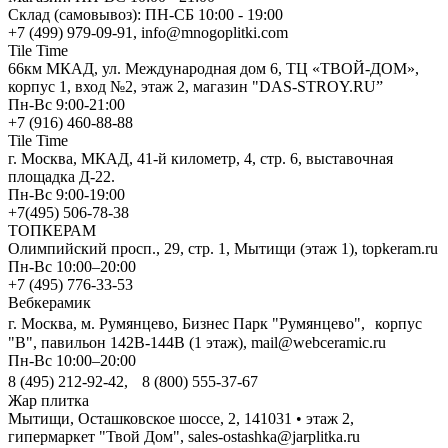
Склад (самовывоз): ПН-СБ 10:00 - 19:00
+7 (499) 979-09-91, info@mnogoplitki.com
Tile Time
66км МКАД, ул. Международная дом 6, ТЦ «ТВОЙ-ДОМ»,
корпус 1, вход №2, этаж 2, магазин "DAS-STROY.RU”
Пн-Вс 9:00-21:00
+7 (916) 460-88-88
Tile Time
г. Москва, МКАД, 41-й километр, 4, стр. 6, выставочная
площадка Д-22.
Пн-Вс 9:00-19:00
+7(495) 506-78-38
ТОПКЕРАМ
Олимпийский просп., 29, стр. 1, Мытищи (этаж 1), topkeram.ru
Пн-Вс 10:00–20:00
+7 (495) 776-33-53
Вебкерамик
г. Москва, м. Румянцево, Бизнес Парк "Румянцево", корпус
"В", павильон 142В-144В (1 этаж), mail@webceramic.ru
Пн-Вс 10:00–20:00
8 (495) 212-92-42, 8 (800) 555-37-67
Жар плитка
Мытищи, Осташковское шоссе, 2, 141031 • этаж 2,
гипермаркет "Твой Дом", sales-ostashka@jarplitka.ru