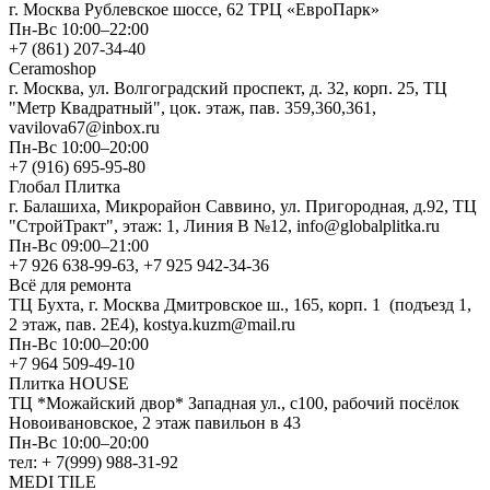
г. Москва Рублевское шоссе, 62 ТРЦ «ЕвроПарк»
Пн-Вс 10:00–22:00
+7 (861) 207-34-40
Ceramoshop
г. Москва, ул. Волгоградский проспект, д. 32, корп. 25, ТЦ
"Метр Квадратный", цок. этаж, пав. 359,360,361,
vavilova67@inbox.ru
Пн-Вс 10:00–20:00
+7 (916) 695-95-80
Глобал Плитка
г. Балашиха, Микрорайон Саввино, ул. Пригородная, д.92, ТЦ
"СтройТракт", этаж: 1, Линия В №12, info@globalplitka.ru
Пн-Вс 09:00–21:00
+7 926 638-99-63, +7 925 942-34-36
Всё для ремонта
ТЦ Бухта, г. Москва Дмитровское ш., 165, корп. 1 (подъезд 1,
2 этаж, пав. 2Е4), kostya.kuzm@mail.ru
Пн-Вс 10:00–20:00
+7 964 509-49-10
Плитка HOUSE
ТЦ *Можайский двор* Западная ул., с100, рабочий посёлок
Новоивановское, 2 этаж павильон в 43
Пн-Вс 10:00–20:00
тел: + 7(999) 988-31-92
MEDI TILE