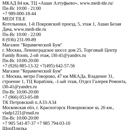
МКАД 84 км, ТЦ «Ашан Алтуфьево», www.medi-tile.ru/
Пн-Вс 10:00 - 21:00
+7 989-000-18-44
MEDI TILE
Котельники, 1-й Покровский проезд, 5, этаж 1, Ашан Белая
Дача, www.medi-tile.ru
Пн-Вс 10:00 - 22:00
8 (936) 231-99-89
Магазин "Керамический Бум"
г. Москва, Ленинградское шоссе дом 25, Торговый Центр
Family Room, 2-ой этаж, i30-41@yandex.ru
Пн-Вс 10:00-20:00
+7 (926) 885-13-32 +7(495) 642-57-56
Магазин "Керамический Бум"
г. Москва, метро Говорово, 47 км МКАДа, Владение 31,
строение 1, ТЦ Кораблик, -1-ый этаж, Отдел Галерея Ремонта,
i30-41@yandex.ru
Пн-Вс 10:00-20:00
+7 (966) 053-05-08
ТК Петровский п.А33-А34
Московская обл, г. Красногорск Новорижское ш, 26 км.,
vladp1221@mail.ru
Пн-Вс 10:00-20:00
+7 905 541-87-37 +7 985 794-03-10
ШопПлитка