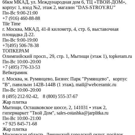
66км МКАД, ул. Международная дом 6, ТЦ «ТВОЙ-ДОМ»,
корпус 1, вход №2, этаж 2, магазин "DAS-STROY.RU”
Пн-Вс 9:00-21:00
+7 (916) 460-88-88
Tile Time
г. Москва, МКАД, 41-й километр, 4, стр. 6, выставочная
площадка Д-22.
Пн-Вс 9:00-19:00
+7(495) 506-78-38
ТОПКЕРАМ
Олимпийский просп., 29, стр. 1, Мытищи (этаж 1), topkeram.ru
Пн-Вс 10:00–20:00
+7 (495) 776-33-53
Вебкерамик
г. Москва, м. Румянцево, Бизнес Парк "Румянцево", корпус
"В", павильон 142В-144В (1 этаж), mail@webceramic.ru
Пн-Вс 10:00–20:00
8 (495) 212-92-42, 8 (800) 555-37-67
Жар плитка
Мытищи, Осташковское шоссе, 2, 141031 • этаж 2,
гипермаркет "Твой Дом", sales-ostashka@jarplitka.ru
Пн-Вс 10:00–21:00
+7 925 845-71-68
Жар плитка
Московская область, Ленинский городской округ, посёлок