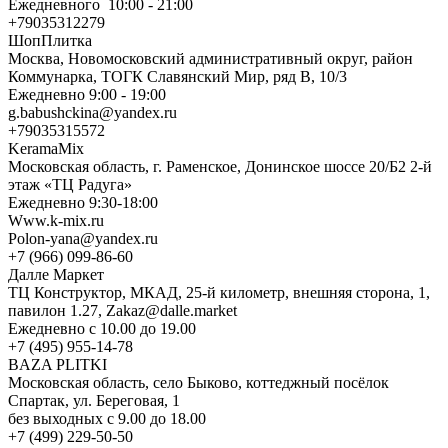
Ежедневного 10:00 - 21:00
+79035312279
ШопПлитка
Москва, Новомосковский административный округ, район
Коммунарка, ТОГК Славянский Мир, ряд В, 10/3
Ежедневно 9:00 - 19:00
g.babushckina@yandex.ru
+79035315572
KeramaMix
Московская область, г. Раменское, Донинское шоссе 20/Б2 2-й
этаж «ТЦ Радуга»
Ежедневно 9:30-18:00
Www.k-mix.ru
Polon-yana@yandex.ru
+7 (966) 099-86-60
Далле Маркет
ТЦ Конструктор, МКАД, 25-й километр, внешняя сторона, 1,
павилон 1.27, Zakaz@dalle.market
Ежедневно с 10.00 до 19.00
+7 (495) 955-14-78
BAZA PLITKI
Московская область, село Быково, коттеджный посёлок
Спартак, ул. Береговая, 1
без выходных с 9.00 до 18.00
+7 (499) 229-50-50