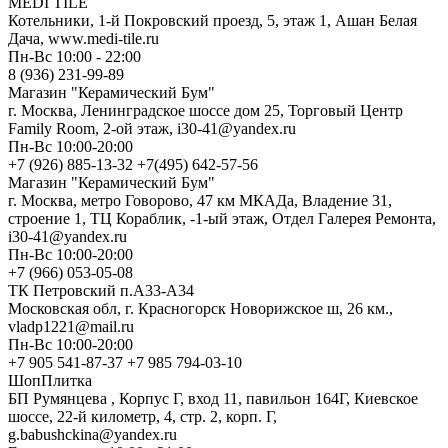
MEDI TILE
Котельники, 1-й Покровский проезд, 5, этаж 1, Ашан Белая
Дача, www.medi-tile.ru
Пн-Вс 10:00 - 22:00
8 (936) 231-99-89
Магазин "Керамический Бум"
г. Москва, Ленинградское шоссе дом 25, Торговый Центр
Family Room, 2-ой этаж, i30-41@yandex.ru
Пн-Вс 10:00-20:00
+7 (926) 885-13-32 +7(495) 642-57-56
Магазин "Керамический Бум"
г. Москва, метро Говорово, 47 км МКАДа, Владение 31,
строение 1, ТЦ Кораблик, -1-ый этаж, Отдел Галерея Ремонта,
i30-41@yandex.ru
Пн-Вс 10:00-20:00
+7 (966) 053-05-08
ТК Петровский п.А33-А34
Московская обл, г. Красногорск Новорижское ш, 26 км.,
vladp1221@mail.ru
Пн-Вс 10:00-20:00
+7 905 541-87-37 +7 985 794-03-10
ШопПлитка
БП Румянцева , Корпус Г, вход 11, павильон 164Г, Киевское
шоссе, 22-й километр, 4, стр. 2, корп. Г,
g.babushckina@yandex.ru