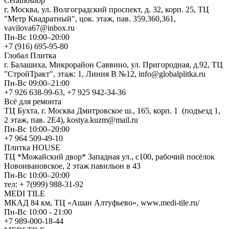
Ceramoshop
г. Москва, ул. Волгоградский проспект, д. 32, корп. 25, ТЦ
"Метр Квадратный", цок. этаж, пав. 359,360,361,
vavilova67@inbox.ru
Пн-Вс 10:00–20:00
+7 (916) 695-95-80
Глобал Плитка
г. Балашиха, Микрорайон Саввино, ул. Пригородная, д.92, ТЦ
"СтройТракт", этаж: 1, Линия В №12, info@globalplitka.ru
Пн-Вс 09:00–21:00
+7 926 638-99-63, +7 925 942-34-36
Всё для ремонта
ТЦ Бухта, г. Москва Дмитровское ш., 165, корп. 1 (подъезд 1,
2 этаж, пав. 2Е4), kostya.kuzm@mail.ru
Пн-Вс 10:00–20:00
+7 964 509-49-10
Плитка HOUSE
ТЦ *Можайский двор* Западная ул., с100, рабочий посёлок
Новоивановское, 2 этаж павильон в 43
Пн-Вс 10:00–20:00
тел: + 7(999) 988-31-92
MEDI TILE
МКАД 84 км, ТЦ «Ашан Алтуфьево», www.medi-tile.ru/
Пн-Вс 10:00 - 21:00
+7 989-000-18-44