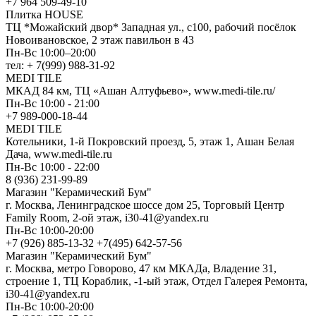
+7 964 509-49-10
Плитка HOUSE
ТЦ *Можайский двор* Западная ул., с100, рабочий посёлок
Новоивановское, 2 этаж павильон в 43
Пн-Вс 10:00–20:00
тел: + 7(999) 988-31-92
MEDI TILE
МКАД 84 км, ТЦ «Ашан Алтуфьево», www.medi-tile.ru/
Пн-Вс 10:00 - 21:00
+7 989-000-18-44
MEDI TILE
Котельники, 1-й Покровский проезд, 5, этаж 1, Ашан Белая
Дача, www.medi-tile.ru
Пн-Вс 10:00 - 22:00
8 (936) 231-99-89
Магазин "Керамический Бум"
г. Москва, Ленинградское шоссе дом 25, Торговый Центр
Family Room, 2-ой этаж, i30-41@yandex.ru
Пн-Вс 10:00-20:00
+7 (926) 885-13-32 +7(495) 642-57-56
Магазин "Керамический Бум"
г. Москва, метро Говорово, 47 км МКАДа, Владение 31,
строение 1, ТЦ Кораблик, -1-ый этаж, Отдел Галерея Ремонта,
i30-41@yandex.ru
Пн-Вс 10:00-20:00