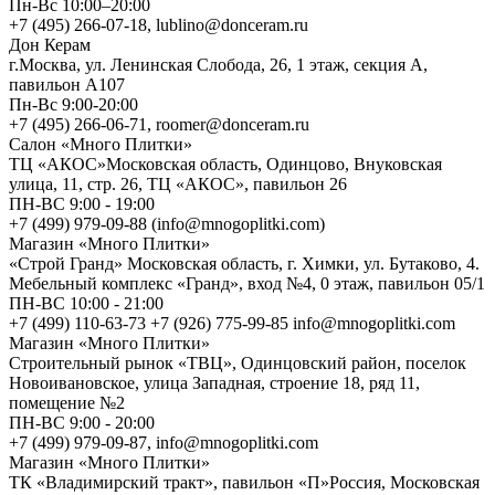
Пн-Вс 10:00–20:00
+7 (495) 266-07-18, lublino@donceram.ru
Дон Керам
г.Москва, ул. Ленинская Слобода, 26, 1 этаж, секция А,
павильон А107
Пн-Вс 9:00-20:00
+7 (495) 266-06-71, roomer@donceram.ru
Салон «Много Плитки»
ТЦ «АКОС»Московская область, Одинцово, Внуковская
улица, 11, стр. 26, ТЦ «АКОС», павильон 26
ПН-ВС 9:00 - 19:00
+7 (499) 979-09-88 (info@mnogoplitki.com)
Магазин «Много Плитки»
«Строй Гранд» Московская область, г. Химки, ул. Бутаково, 4.
Мебельный комплекс «Гранд», вход №4, 0 этаж, павильон 05/1
ПН-ВС 10:00 - 21:00
+7 (499) 110-63-73 +7 (926) 775-99-85 info@mnogoplitki.com
Магазин «Много Плитки»
Cтроительный рынок «ТВЦ», Одинцовский район, поселок
Новоивановское, улица Западная, строение 18, ряд 11,
помещение №2
ПН-ВС 9:00 - 20:00
+7 (499) 979-09-87, info@mnogoplitki.com
Магазин «Много Плитки»
ТК «Владимирский тракт», павильон «П»Россия, Московская