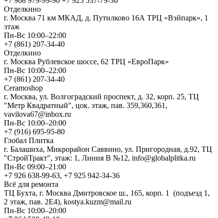
+7 968 979-99-90 +7 925 537-79-36
Отделкино
г. Москва 71 км МКАД, д. Путилково 16А ТРЦ «Вэйпарк», 1
этаж
Пн-Вс 10:00–22:00
+7 (861) 207-34-40
Отделкино
г. Москва Рублевское шоссе, 62 ТРЦ «ЕвроПарк»
Пн-Вс 10:00–22:00
+7 (861) 207-34-40
Ceramoshop
г. Москва, ул. Волгоградский проспект, д. 32, корп. 25, ТЦ
"Метр Квадратный", цок. этаж, пав. 359,360,361,
vavilova67@inbox.ru
Пн-Вс 10:00–20:00
+7 (916) 695-95-80
Глобал Плитка
г. Балашиха, Микрорайон Саввино, ул. Пригородная, д.92, ТЦ
"СтройТракт", этаж: 1, Линия В №12, info@globalplitka.ru
Пн-Вс 09:00–21:00
+7 926 638-99-63, +7 925 942-34-36
Всё для ремонта
ТЦ Бухта, г. Москва Дмитровское ш., 165, корп. 1 (подъезд 1,
2 этаж, пав. 2Е4), kostya.kuzm@mail.ru
Пн-Вс 10:00–20:00