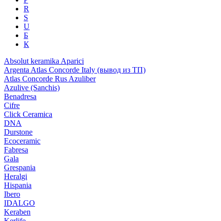
R
S
U
Б
К
Absolut keramika
Aparici
Argenta
Atlas Concorde Italy (вывод из ТП)
Atlas Concorde Rus
Azuliber
Azulive (Sanchis)
Benadresa
Cifre
Click Ceramica
DNA
Durstone
Ecoceramic
Fabresa
Gala
Grespania
Heralgi
Hispania
Ibero
IDALGO
Keraben
Kerlife