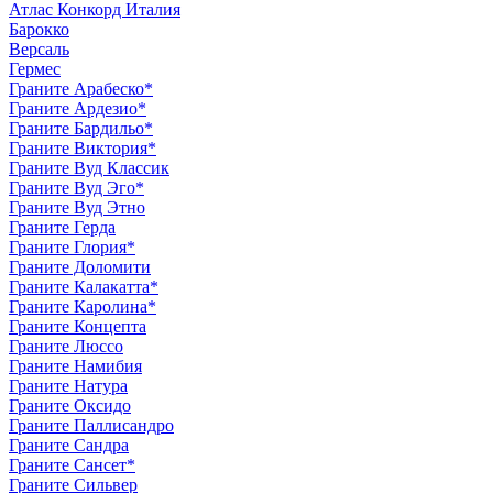
Атлас Конкорд Италия
Барокко
Версаль
Гермес
Граните Арабеско*
Граните Ардезио*
Граните Бардильо*
Граните Виктория*
Граните Вуд Классик
Граните Вуд Эго*
Граните Вуд Этно
Граните Герда
Граните Глория*
Граните Доломити
Граните Калакатта*
Граните Каролина*
Граните Концепта
Граните Люссо
Граните Намибия
Граните Натура
Граните Оксидо
Граните Паллисандро
Граните Сандра
Граните Сансет*
Граните Сильвер