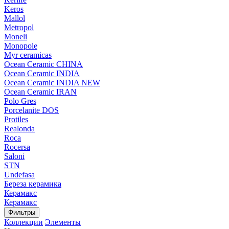
Keros
Mallol
Metropol
Moneli
Monopole
Myr ceramicas
Ocean Ceramic CHINA
Ocean Ceramic INDIA
Ocean Ceramic INDIA NEW
Ocean Ceramic IRAN
Polo Gres
Porcelanite DOS
Protiles
Realonda
Roca
Rocersa
Saloni
STN
Undefasa
Береза керамика
Керамакс
Керамакс
Фильтры
Коллекции
Элементы