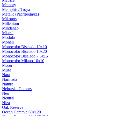
Matrice
Memory
Memphis / Troya
Metalic (Распродажа)
Mikonos
Millenium
Mindanao
Mistral
Modula
Moneli
Monocolor Biselado 10x10
Monocolor Biselado 10х20
Monocolor Biselado 7.5х15
Monocolor Milano 10х10
Moon
Muse
Nara
Narmada
Nature
Nebraska Colours
Neo
Neutral
Niza
Oak Reserve
Ocean Ceramic 60х120