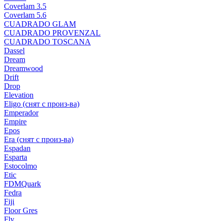
Coverlam 3.5
Coverlam 5.6
CUADRADO GLAM
CUADRADO PROVENZAL
CUADRADO TOSCANA
Dassel
Dream
Dreamwood
Drift
Drop
Elevation
Eligo (снят с произ-ва)
Emperador
Empire
Epos
Era (снят с произ-ва)
Espadan
Esparta
Estocolmo
Etic
FDMQuark
Fedra
Fiji
Floor Gres
Fly