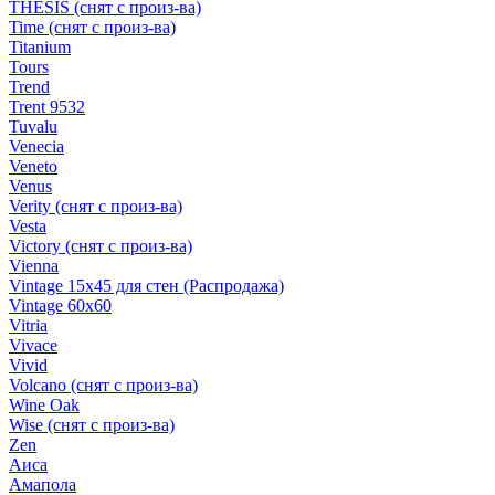
THESIS (снят с произ-ва)
Time (снят с произ-ва)
Titanium
Tours
Trend
Trent 9532
Tuvalu
Venecia
Veneto
Venus
Verity (снят с произ-ва)
Vesta
Victory (снят с произ-ва)
Vienna
Vintage 15х45 для стен (Распродажа)
Vintage 60х60
Vitria
Vivace
Vivid
Volcano (снят с произ-ва)
Wine Oak
Wise (снят с произ-ва)
Zen
Аиса
Амапола