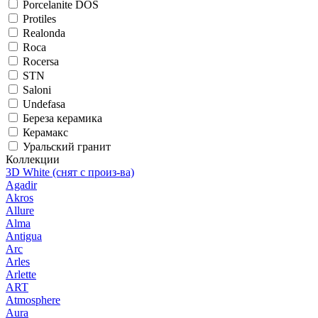
Porcelanite DOS
Protiles
Realonda
Roca
Rocersa
STN
Saloni
Undefasa
Береза керамика
Керамакс
Уральский гранит
Коллекции
3D White (снят с произ-ва)
Agadir
Akros
Allure
Alma
Antigua
Arc
Arles
Arlette
ART
Atmosphere
Aura