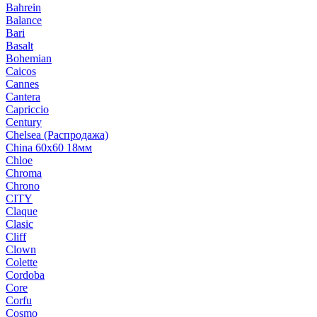
Bahrein
Balance
Bari
Basalt
Bohemian
Caicos
Cannes
Cantera
Capriccio
Century
Chelsea (Распродажа)
China 60х60 18мм
Chloe
Chroma
Chrono
CITY
Claque
Clasic
Cliff
Clown
Colette
Cordoba
Core
Corfu
Cosmo