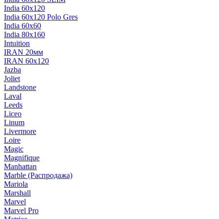
India 60х120
India 60х120 Polo Gres
India 60х60
India 80х160
Intuition
IRAN 20мм
IRAN 60х120
Jazba
Joliet
Landstone
Laval
Leeds
Liceo
Linum
Livermore
Loire
Magic
Magnifique
Manhattan
Marble (Распродажа)
Mariola
Marshall
Marvel
Marvel Pro