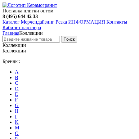
Поставка плитки оптом
8 (495) 644 42 33
Каталог
Мерчендайзинг
Резка
ИНФОРМАЦИЯ
Контакты
Кабинет партнера
Главная
Коллекции
Поиск
Коллекции
Коллекции
Бренды:
A
B
C
D
E
F
G
H
I
K
M
O
P