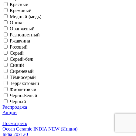
Красный
Кремовый
Медный (медь)
Оникс
Оранжевый
Разноцветный
Ржавчина
Розовый
Серый
Серый-беж
Синий
Сиреневый
Тёмносерый
Терракотовый
Фиолетовый
Черно-Белый
Черный
Распродажа
Акции
Посмотреть
Ocean Ceramic INDIA NEW (Индия)
India 20x120