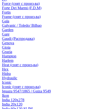
Force (снят с произ-ва)
Forte Dei Marmi (F.D.M)
Fortis
Frame (снят с произ-ва)
Gala
Galvanic / Toledo/ Bilbao
Garden
Gare
Gaudi (Распродажа)
Genova
Gioia
Grazia
Hampton
Harlem
Heat (снят с произ-ва)
Hex
Hidra
Hydraulic
Iconic
Iconic (снят с произ-ва)
Iguazu 9547/1865 / Guiza 9549
Ikon
India 120х278
India 20x120
India 60x120 SLIM