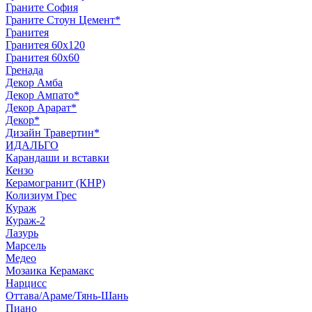
Граните София
Граните Стоун Цемент*
Гранитея
Гранитея 60х120
Гранитея 60х60
Гренада
Декор Амба
Декор Ампато*
Декор Арарат*
Декор*
Дизайн Травертин*
ИДАЛЬГО
Карандаши и вставки
Кензо
Керамогранит (КНР)
Колизиум Грес
Кураж
Кураж-2
Лазурь
Марсель
Медео
Мозаика Керамакс
Нарцисс
Оттава/Араме/Тянь-Шань
Пиано