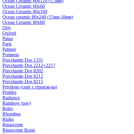
Ocean Ceramic 60х120 (5.5мм)
Ocean Ceramic 60х60
Ocean Ceramic 80х160
Ocean ceramic 80х240 (15мм,18мм)
Ocean Ceramic 80х80
Orly
Oxford
Palau
Paris
Patinee
Pompeia
Porcelanite Dos 1331
Porcelanite Dos 2212+2217
Porcelanite Dos 8202
Porcelanite Dos 8212
Porcelanitе Dos 8215
Privilege (снят с произв-ва)
Protiles
Radiance
Rainbow (pav)
Retro
Rhombus
Rialto
Rinascente
Rinascente Resin