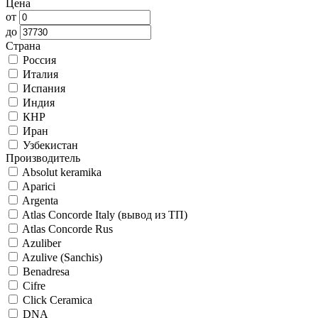
Цена
от
до
Страна
Россия
Италия
Испания
Индия
КНР
Иран
Узбекистан
Производитель
Absolut keramika
Aparici
Argenta
Atlas Concorde Italy (вывод из ТП)
Atlas Concorde Rus
Azuliber
Azulive (Sanchis)
Benadresa
Cifre
Click Ceramica
DNA