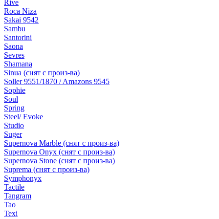
Rive
Roca Niza
Sakai 9542
Sambu
Santorini
Saona
Sevres
Shamana
Sinua (снят с произ-ва)
Soller 9551/1870 / Amazons 9545
Sophie
Soul
Spring
Steel/ Evoke
Studio
Suger
Supernova Marble (снят с произ-ва)
Supernova Onyx (снят с произ-ва)
Supernova Stone (снят с произ-ва)
Suprema (снят с произ-ва)
Symphonyx
Tactile
Tangram
Tao
Texi