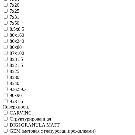
7х20
7х25
7х31
7х50
8.5x8.5
80х160
80х240
80х80
87х100
8x31.5
8х21.5
8х25
8х30
8х40
9.8х59.3
90х90
9х31.6
Поверхность
CARVING
Cтруктурированная
DIGI GRANULA MATT
GEM (матовая с глазурован.прожилками)