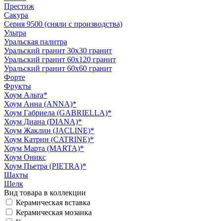
Престиж
Сакура
Серия 9500 (сняли с производства)
Ультра
Уральская палитра
Уральский гранит 30х30 гранит
Уральский гранит 60х120 гранит
Уральский гранит 60х60 гранит
Форте
Фрукты
Хоум Альта*
Хоум Анна (ANNA)*
Хоум Габриела (GABRIELLA)*
Хоум Диана (DIANA)*
Хоум Жаклин (JACLINE)*
Хоум Катрин (CATRINE)*
Хоум Марта (MARTA)*
Хоум Оникс
Хоум Пьетра (PIETRA)*
Шахты
Шелк
Вид товара в коллекции
Керамическая вставка
Керамическая мозаика