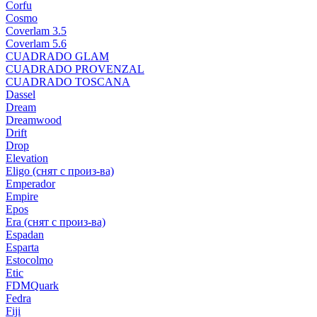
Corfu
Cosmo
Coverlam 3.5
Coverlam 5.6
CUADRADO GLAM
CUADRADO PROVENZAL
CUADRADO TOSCANA
Dassel
Dream
Dreamwood
Drift
Drop
Elevation
Eligo (снят с произ-ва)
Emperador
Empire
Epos
Era (снят с произ-ва)
Espadan
Esparta
Estocolmo
Etic
FDMQuark
Fedra
Fiji