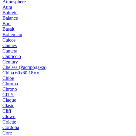
Atmosphere
Aura
Bahrein
Balance
Bari
Basalt
Bohemian
Caicos
Cannes
Cantera
Capriccio
Century
Chelsea (Распродажа)
China 60х60 18мм
Chloe
Chroma
Chrono
CITY
Claque
Clasic
Cliff
Clown
Colette
Cordoba
Core