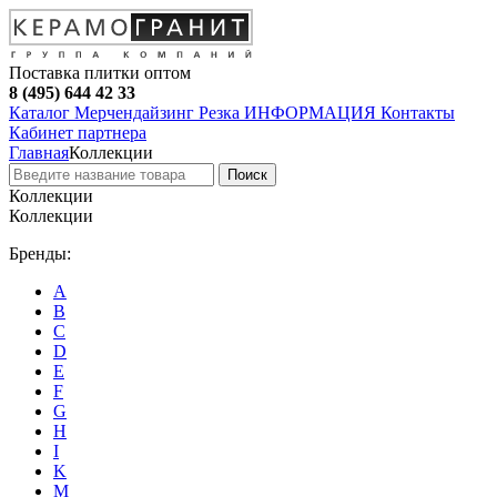
Поставка плитки оптом
8 (495) 644 42 33
Каталог
Мерчендайзинг
Резка
ИНФОРМАЦИЯ
Контакты
Кабинет партнера
Главная
Коллекции
Поиск
Коллекции
Коллекции
Бренды:
A
B
C
D
E
F
G
H
I
K
M