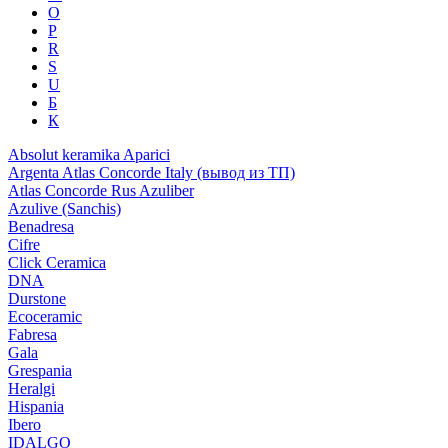
O
P
R
S
U
Б
К
Absolut keramika
Aparici
Argenta
Atlas Concorde Italy (вывод из ТП)
Atlas Concorde Rus
Azuliber
Azulive (Sanchis)
Benadresa
Cifre
Click Ceramica
DNA
Durstone
Ecoceramic
Fabresa
Gala
Grespania
Heralgi
Hispania
Ibero
IDALGO