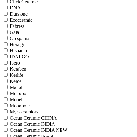
Click Ceramica
DNA
Durstone
Ecoceramic
Fabresa
Gala
Grespania
Heralgi
Hispania
IDALGO
Ibero
Keraben
Kerlife
Keros
Mallol
Metropol
Moneli
Monopole
Myr ceramicas
Ocean Ceramic CHINA
Ocean Ceramic INDIA
Ocean Ceramic INDIA NEW
Ocean Ceramic IRAN