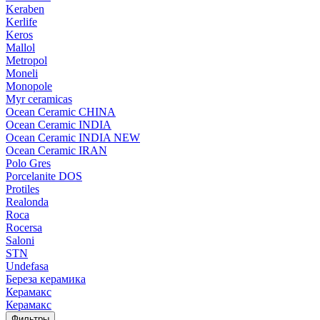
Keraben
Kerlife
Keros
Mallol
Metropol
Moneli
Monopole
Myr ceramicas
Ocean Ceramic CHINA
Ocean Ceramic INDIA
Ocean Ceramic INDIA NEW
Ocean Ceramic IRAN
Polo Gres
Porcelanite DOS
Protiles
Realonda
Roca
Rocersa
Saloni
STN
Undefasa
Береза керамика
Керамакс
Керамакс
Фильтры