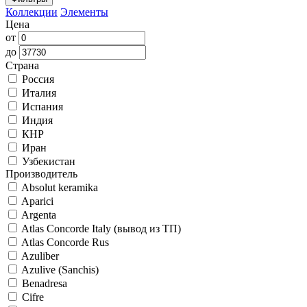
Коллекции
Элементы
Цена
от
до
Страна
Россия
Италия
Испания
Индия
КНР
Иран
Узбекистан
Производитель
Absolut keramika
Aparici
Argenta
Atlas Concorde Italy (вывод из ТП)
Atlas Concorde Rus
Azuliber
Azulive (Sanchis)
Benadresa
Cifre