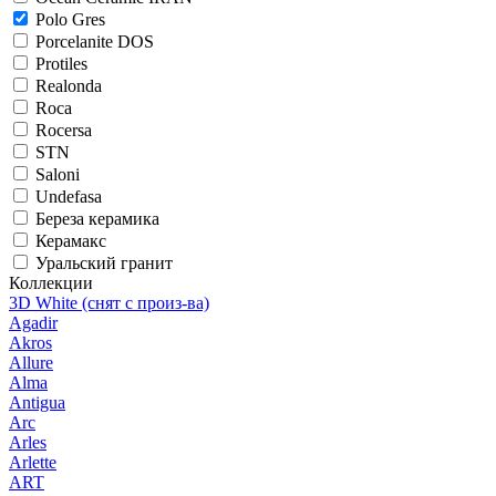
Polo Gres
Porcelanite DOS
Protiles
Realonda
Roca
Rocersa
STN
Saloni
Undefasa
Береза керамика
Керамакс
Уральский гранит
Коллекции
3D White (снят с произ-ва)
Agadir
Akros
Allure
Alma
Antigua
Arc
Arles
Arlette
ART